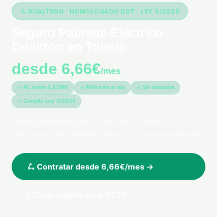
🛴 DUALTRON · HOMOLOGADO DGT · LEY 5/2025
Seguro Patinete Eléctrico
Dualtron en Toledo
desde 6,66€
/mes
*pago único anual 79,99€
✓ RC hasta 6,45M€
✓ Póliza en el día
✓ Sin llamadas
✓ Cumple Ley 5/2025
Seguro patinete Dualtron en Toledo desde
6,66€/mes*. RC 6,45M€. Póliza en tu email en minutos.
🛴 Contratar desde 6,66€/mes →
¿Cómo registro en la DGT?