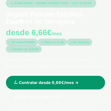
🛴 DUALTRON · HOMOLOGADO DGT · LEY 5/2025
Seguro Patinete Eléctrico
Dualtron en Tarragona
desde 6,66€
/mes
*pago único anual 79,99€
✓ RC hasta 6,45M€
✓ Póliza en el día
✓ Sin llamadas
✓ Cumple Ley 5/2025
Seguro patinete Dualtron en Tarragona desde
6,66€/mes*. RC 6,45M€. Póliza en tu email en minutos.
🛴 Contratar desde 6,66€/mes →
¿Cómo registro en la DGT?