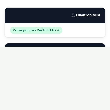
🛴
Dualtron Mini
Ver seguro para Dualtron Mini →
🛴
Dualtron Compact
Ver seguro para Dualtron Compact →
🛴
Dualtron Eagle
Ver seguro para Dualtron Eagle →