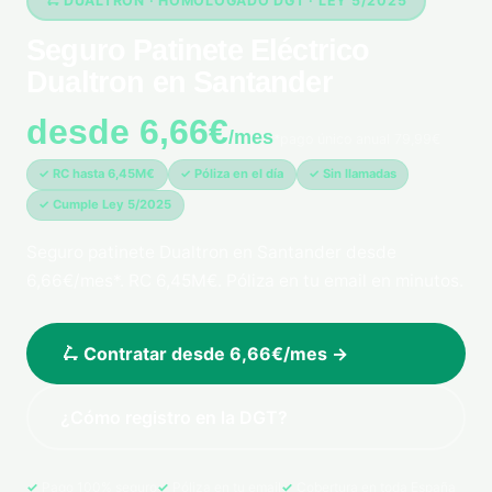
🛴 DUALTRON · HOMOLOGADO DGT · LEY 5/2025
Seguro Patinete Eléctrico
Dualtron en Santander
desde 6,66€
/mes
*pago único anual 79,99€
✓ RC hasta 6,45M€
✓ Póliza en el día
✓ Sin llamadas
✓ Cumple Ley 5/2025
Seguro patinete Dualtron en Santander desde
6,66€/mes*. RC 6,45M€. Póliza en tu email en minutos.
🛴 Contratar desde 6,66€/mes →
¿Cómo registro en la DGT?
Pago 100% seguro
Póliza en tu email
Cobertura en toda España