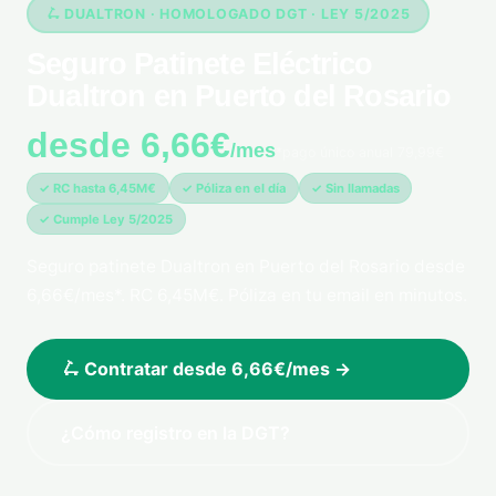
🛴 DUALTRON · HOMOLOGADO DGT · LEY 5/2025
Seguro Patinete Eléctrico
Dualtron en Puerto del Rosario
desde 6,66€
/mes
*pago único anual 79,99€
✓ RC hasta 6,45M€
✓ Póliza en el día
✓ Sin llamadas
✓ Cumple Ley 5/2025
Seguro patinete Dualtron en Puerto del Rosario desde
6,66€/mes*. RC 6,45M€. Póliza en tu email en minutos.
🛴 Contratar desde 6,66€/mes →
¿Cómo registro en la DGT?