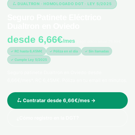
🛴 DUALTRON · HOMOLOGADO DGT · LEY 5/2025
Seguro Patinete Eléctrico
Dualtron en Oviedo
desde 6,66€
/mes
*pago único anual 79,99€
✓ RC hasta 6,45M€
✓ Póliza en el día
✓ Sin llamadas
✓ Cumple Ley 5/2025
Seguro patinete Dualtron en Oviedo desde
6,66€/mes*. RC 6,45M€. Póliza en tu email en minutos.
🛴 Contratar desde 6,66€/mes →
¿Cómo registro en la DGT?