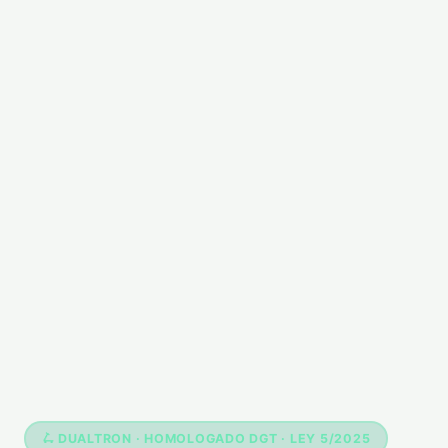
🛴 DUALTRON · HOMOLOGADO DGT · LEY 5/2025