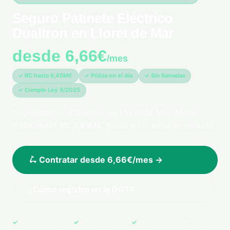
Seguro Patinete Eléctrico
Dualtron en Lloret de Mar
desde 6,66€
/mes
*pago único anual 79,99€
✓ RC hasta 6,45M€
✓ Póliza en el día
✓ Sin llamadas
✓ Cumple Ley 5/2025
Seguro patinete Dualtron en Lloret de Mar desde
6,66€/mes*. RC 6,45M€. Póliza en tu email en minutos.
🛴 Contratar desde 6,66€/mes →
¿Cómo registro en la DGT?
Pago 100% seguro
Póliza en tu email
Cobertura en toda España