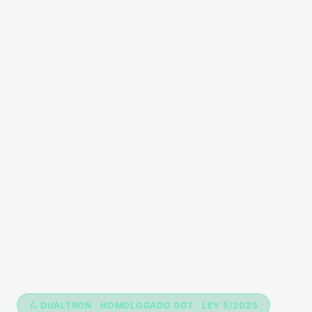
🛴 DUALTRON · HOMOLOGADO DGT · LEY 5/2025