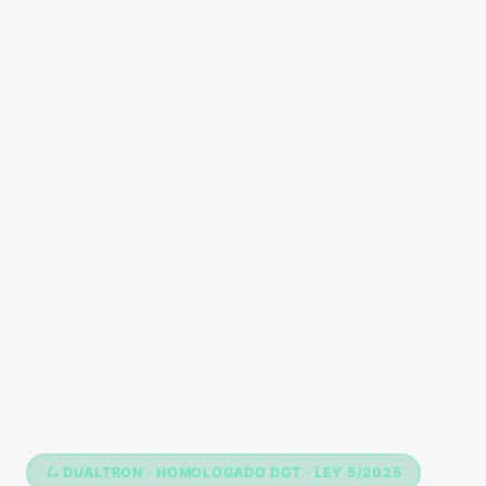
🛴 DUALTRON · HOMOLOGADO DGT · LEY 5/2025