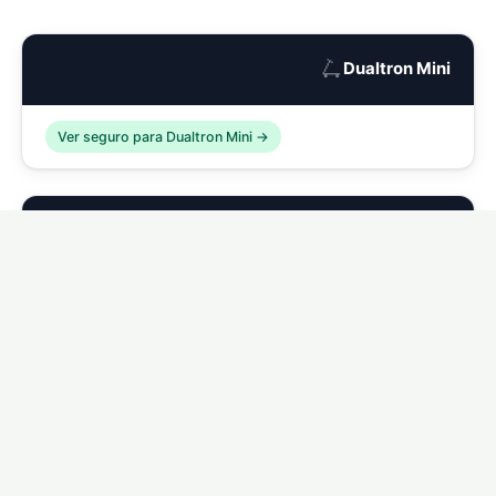
🛴
Dualtron Mini
Ver seguro para Dualtron Mini →
🛴
Dualtron Compact
Ver seguro para Dualtron Compact →
🛴
Dualtron Eagle
Ver seguro para Dualtron Eagle →