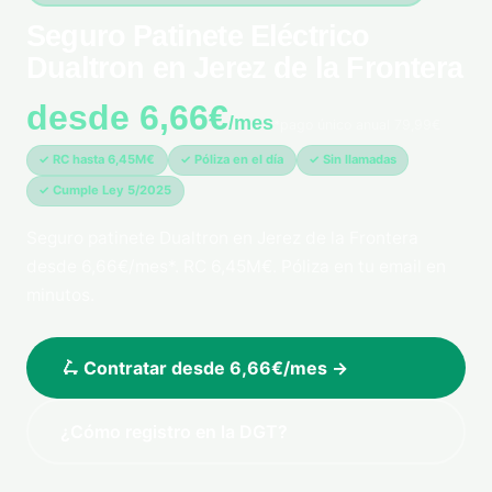
Seguro Patinete Eléctrico
Dualtron en Jerez de la Frontera
desde 6,66€
/mes
*pago único anual 79,99€
✓ RC hasta 6,45M€
✓ Póliza en el día
✓ Sin llamadas
✓ Cumple Ley 5/2025
Seguro patinete Dualtron en Jerez de la Frontera
desde 6,66€/mes*. RC 6,45M€. Póliza en tu email en
minutos.
🛴 Contratar desde 6,66€/mes →
¿Cómo registro en la DGT?