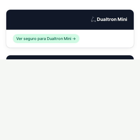
🛴
Dualtron Mini
Ver seguro para Dualtron Mini →
🛴
Dualtron Compact
Ver seguro para Dualtron Compact →
🛴
Dualtron Eagle
Ver seguro para Dualtron Eagle →