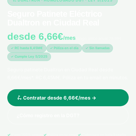
🛴 DUALTRON · HOMOLOGADO DGT · LEY 5/2025
Seguro Patinete Eléctrico
Dualtron en Ciudad Real
desde 6,66€
/mes
*pago único anual 79,99€
✓ RC hasta 6,45M€
✓ Póliza en el día
✓ Sin llamadas
✓ Cumple Ley 5/2025
Seguro patinete Dualtron en Ciudad Real desde
6,66€/mes*. RC 6,45M€. Póliza en tu email en minutos.
🛴 Contratar desde 6,66€/mes →
¿Cómo registro en la DGT?
Pago 100% seguro
Póliza en tu email
Cobertura en toda España