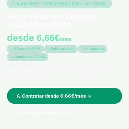
🛴 DUALTRON · HOMOLOGADO DGT · LEY 5/2025
Seguro Patinete Eléctrico
Dualtron en Cádiz
desde 6,66€
/mes
*pago único anual 79,99€
✓ RC hasta 6,45M€
✓ Póliza en el día
✓ Sin llamadas
✓ Cumple Ley 5/2025
Seguro patinete Dualtron en Cádiz desde 6,66€/mes*.
RC 6,45M€. Póliza en tu email en minutos.
🛴 Contratar desde 6,66€/mes →
¿Cómo registro en la DGT?