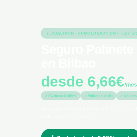
🛴 DUALTRON · HOMOLOGADO DGT · LEY 5
Seguro Patinete 
en Bilbao
desde 6,66€
/mes
✓ RC hasta 6,45M€
✓ Póliza en el día
✓ Sin lla
Seguro patinete Dualtron en Bilbao desde 
en tu email en minutos.