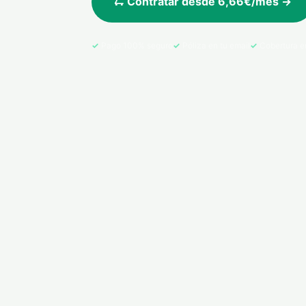
🛴 Contratar desde 6,66€/mes →
Pago 100% seguro
Póliza en tu email
Cobertura e