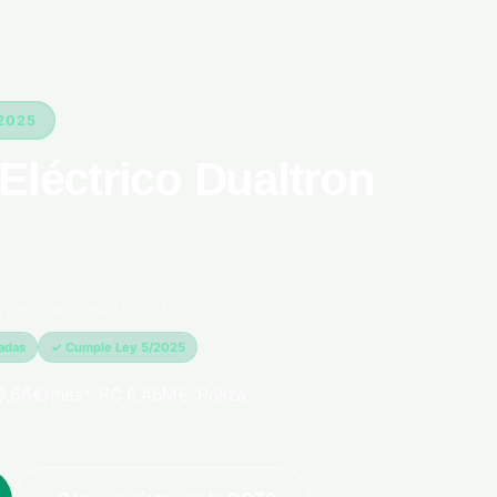
/2025
Eléctrico Dualtron
*pago único anual 79,99€
madas
✓ Cumple Ley 5/2025
6,66€/mes*. RC 6,45M€. Póliza